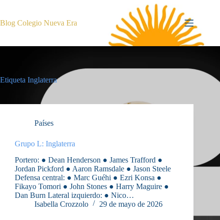
Saltar
al
contenido
Blog Colegio Nueva Era
Etiqueta
Inglaterra
Países
Grupo L: Inglaterra
Portero: ● Dean Henderson ● James Trafford ●
Jordan Pickford ● Aaron Ramsdale ● Jason Steele
Defensa central: ● Marc Guéhi ● Ezri Konsa ●
Fikayo Tomori ● John Stones ● Harry Maguire ●
Dan Burn Lateral izquierdo: ● Nico…
Isabella Crozzolo
29 de mayo de 2026