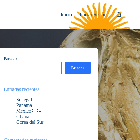
Inicio
Iniciar Sesión
Buscar
Buscar
Entradas recientes
Senegal
Panamá
México 🇲🇽
Ghana
Corea del Sur