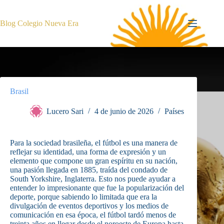
Saltar
al
contenido
Blog Colegio Nueva Era
Brasil
Lucero Sari
4 de junio de 2026
Países
Para la sociedad brasileña, el fútbol es una manera de
reflejar su identidad, una forma de expresión y un
elemento que compone un gran espíritu en su nación,
una pasión llegada en 1885, traída del condado de
South Yorkshire, Inglaterra. Esto nos puede ayudar a
entender lo impresionante que fue la popularización del
deporte, porque sabiendo lo limitada que era la
divulgación de eventos deportivos y los medios de
comunicación en esa época, el fútbol tardó menos de
treinta años en llegar desde el noroeste de Europa hasta